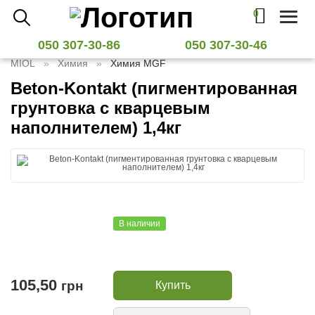
0
Toggl
naviga
050 307-30-86
050 307-30-46
MIOL
Химия
Химия MGF
Beton-Kontakt (пигментированная
грунтовка с кварцевым
наполнителем) 1,4кг
В наличии
105,50
грн
Купить