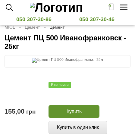
0
Toggl
naviga
050 307-30-86
050 307-30-46
MIOL
Цемент
Цемент
Цемент ПЦ 500 Иванофранковск -
25кг
В наличии
155,00
грн
Купить
Купить в один клик