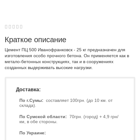
1
2
3
4
5
0
Краткое описание
Цемент ПЦ 500 Иванофранковск - 25 кг предназначен для
изготовления особо прочного бетона. Он применяется как в
метало-бетонных конструкциях, так и в сооружениях
созданных выдерживать высокие нагрузки.
Доставка:
По г.Сумы:
составляет 100грн. (до 10 км. от
склада).
По Сумской области:
70грн. (город) + 4,9 грн/
км, в обе стороны.
По Украине: