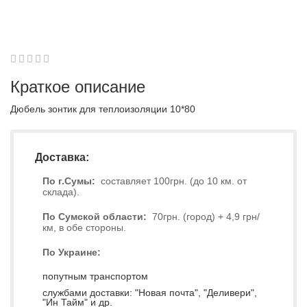
1
2
3
4
5
0
Краткое описание
Дюбель зонтик для теплоизоляции 10*80
Доставка:
По г.Сумы:
составляет 100грн. (до 10 км. от
склада).
По Сумской области:
70грн. (город) + 4,9 грн/
км, в обе стороны.
По Украине:
попутным транспортом
службами доставки: "Новая почта", "Деливери",
"Ин Тайм" и др.