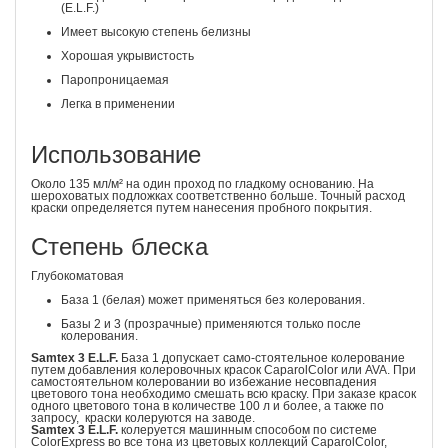
(E.L.F.)
Имеет высокую степень белизны
Хорошая укрывистость
Паропроницаемая
Легка в применении
Использование
Около 135 мл/м² на один проход по гладкому основанию. На
шероховатых подложках соответственно больше. Точный расход
краски определяется путем нанесения пробного покрытия.
Степень блеска
Глубокоматовая
База 1 (белая) может при­­­меняться без колерования.
Базы 2 и 3 (прозрачные) применяются только после
колерования.
Samtex 3 E.L.F.
База 1 допускает само-стоятельное колерование
путем добавления колеровочных красок CaparolColor или AVA. При
самостоятельном колеровании во избежание несовпадения
цветового тона необходимо смешать всю краску. При заказе красок
одного цветового тона в количестве 100 л и более, а также по
запросу, краски колеруются на заводе.
Samtex 3 E.L.F.
колеруется машинным способом по системе
ColorExpress во все тона из цветовых коллекций CaparolColor,