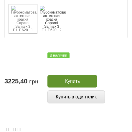
В наличии
3225,40
грн
Купить
Купить в один клик
1
2
3
4
5
0