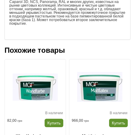
Caparol 3D, NCS, Panorama, RAL и многих других, известных на
рынке цветовых коллекций. Интенсивные и чистые цветовые
оттенки, например желтый, оранже­вый, красный и т.д. обладают
мень­шей укрывистостью. Рекомендуется про­межуточное по­крытие
в подходящем пастельном тоне на базе пигментиро­ванной белoй
краски (база 1). Может потребоваться второе заключи­тельное
покрытие.
Похожие товары
В наличии
В наличии
82,00
966,00
грн
грн
Купить
Купить