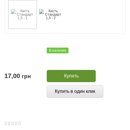
В наличии
17,00
грн
Купить
Купить в один клик
1
2
3
4
5
0