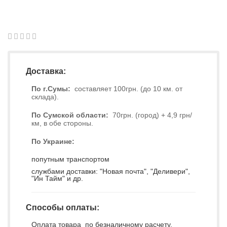
1
2
3
4
5
0
Доставка:
По г.Сумы:
составляет 100грн. (до 10 км. от
склада).
По Сумской области:
70грн. (город) + 4,9 грн/
км, в обе стороны.
По Украине:
попутным транспортом
службами доставки: "Новая почта", "Деливери",
"Ин Тайм" и др.
Способы оплаты:
Оплата товара по безналичному расчету.