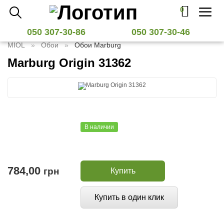
0
Toggl
naviga
050 307-30-86
050 307-30-46
MIOL
Обои
Обои Marburg
Marburg Origin 31362
В наличии
784,00
грн
Купить
Купить в один клик