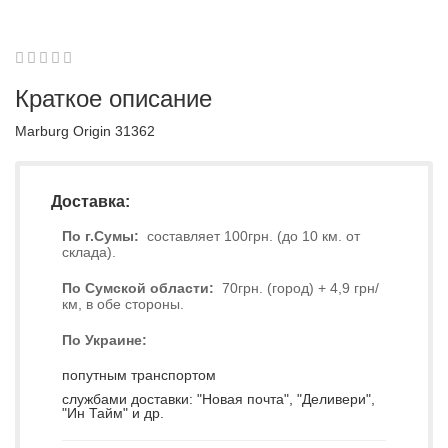
1
2
3
4
5
0
Краткое описание
Marburg Origin 31362
Доставка:
По г.Сумы:
составляет 100грн. (до 10 км. от
склада).
По Сумской области:
70грн. (город) + 4,9 грн/
км, в обе стороны.
По Украине:
попутным транспортом
службами доставки: "Новая почта", "Деливери",
"Ин Тайм" и др.