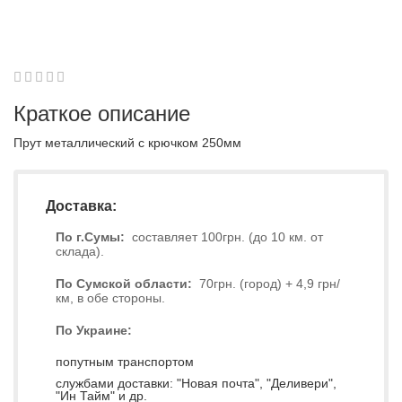
1
2
3
4
5
0
Краткое описание
Прут металлический с крючком 250мм
Доставка:
По г.Сумы:
составляет 100грн. (до 10 км. от
склада).
По Сумской области:
70грн. (город) + 4,9 грн/
км, в обе стороны.
По Украине:
попутным транспортом
службами доставки: "Новая почта", "Деливери",
"Ин Тайм" и др.