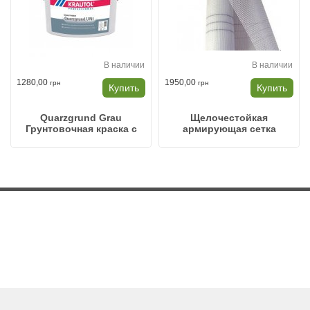
В наличии
В наличии
1280,00
1950,00
грн
грн
Купить
Купить
Quarzgrund Grau
Щелочестойкая
Грунтовочная краска с
армирующая сетка
кварцевым песком
Krautherm Gewebe 560
серого цвета, для
внутренних и наружных
работ.