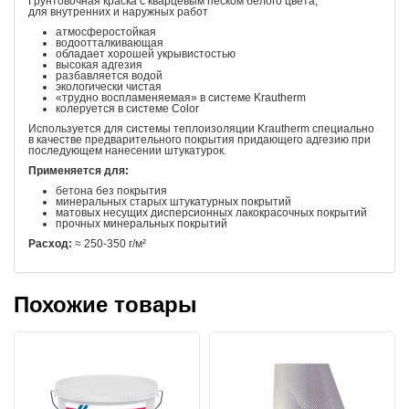
Грунтовочная краска с кварцевым песком белого цвета,
для внутренних и наружных работ
атмосферостойкая
водоотталкивающая
обладает хорошей укрывистостью
высокая адгезия
разбавляется водой
экологически чистая
«трудно воспламеняемая» в системе Krautherm
колеруется в системе Color
Используется для системы теплоизоляции Krautherm специально
в качестве предварительного покрытия придающего адгезию при
последующем нанесении штукатурок.
Применяется для:
бетона без покрытия
минеральных старых штукатурных покрытий
матовых несущих дисперсионных лакокрасочных покрытий
прочных минеральных покрытий
Расход:
≈ 250-350 г/м²
Похожие товары