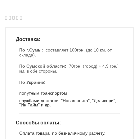
1
2
3
4
5
0
Доставка:
По г.Сумы:
составляет 100грн. (до 10 км. от
склада).
По Сумской области:
70грн. (город) + 4,9 грн/
км, в обе стороны.
По Украине:
попутным транспортом
службами доставки: "Новая почта", "Деливери",
"Ин Тайм" и др.
Способы оплаты:
Оплата товара по безналичному расчету.