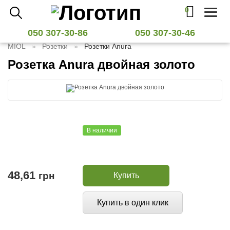
0
Toggl
naviga
050 307-30-86
050 307-30-46
MIOL
Розетки
Розетки Anura
Розетка Anura двойная золото
В наличии
48,61
грн
Купить
Купить в один клик