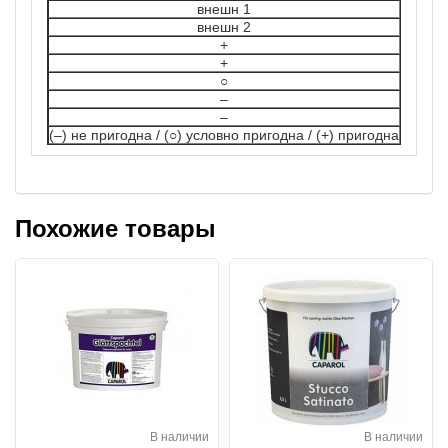
внешн 1
внешн 2
+
+
○
–
–
(–) не пригодна / (○) условно пригодна / (+) пригодна
Похожие товары
В наличии
В наличии