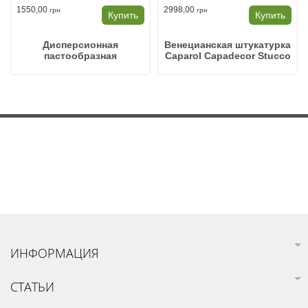
1550,00
2998,00
грн
грн
Купить
Купить
Дисперсионная
Венецианская штукатурка
пастообразная
Caparol Capadecor Stucco
шпатлевочная масса
Satinato 2.5л
Caparol Glättspachtel 25кг
ИНФОРМАЦИЯ
СТАТЬИ