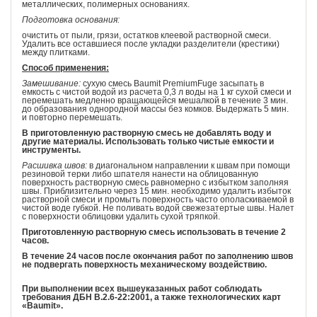
металлических, полимерных основаниях.
Подготовка основания:
очистить от пыли, грязи, остатков клеевой растворной смеси.
Удалить все оставшиеся после укладки разделители (крестики)
между плитками.
Способ применения:
Замешивание:
сухую смесь Baumit PremiumFuge засыпать в
емкость с чистой водой из расчета 0,3 л воды на 1 кг сухой смеси и
перемешать медленно вращающейся мешалкой в течение 3 мин.
до образования однородной массы без комков. Выдержать 5 мин.
и повторно перемешать.
В приготовленную растворную смесь не добавлять воду и
другие материалы. Использовать только чистые емкости и
инструменты.
Расшивка швов:
в диагональном направлении к швам при помощи
резиновой терки либо шпателя нанести на облицованную
поверхность растворную смесь равномерно с избытком заполняя
швы. Приблизительно через 15 мин. необходимо удалить избыток
растворной смеси и промыть поверхность часто ополаскиваемой в
чистой воде губкой. Не поливать водой свежезатертые швы. Налет
с поверхности облицовки удалить сухой тряпкой.
Приготовленную растворную смесь использовать в течение 2
часов.
В течение 24 часов после окончания работ по заполнению швов
не подвергать поверхность механическому воздействию.
При выполнении всех вышеуказанных работ соблюдать
требования ДБН В.2.6-22:2001, а также технологических карт
«Baumit».