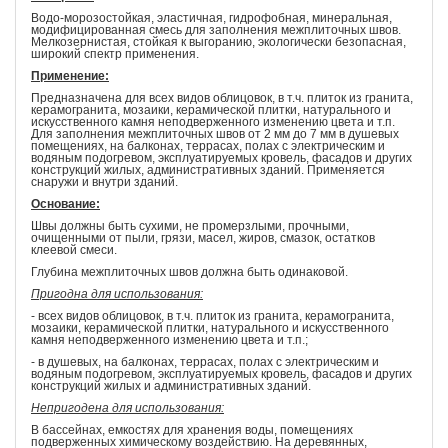
Водо-морозостойкая, эластичная, гидрофобная, минеральная,
модифицированная смесь для заполнения межплиточных швов.
Мелкозернистая, стойкая к выгоранию, экологически безопасная,
широкий спектр применения.
Применение:
Предназначена для всех видов облицовок, в т.ч. плиток из гранита,
керамогранита, мозаики, керамической плитки, натурального и
искусственного камня неподверженного изменению цвета и т.п.
Для заполнения межплиточных швов от 2 мм до 7 мм в душевых
помещениях, на балконах, террасах, полах с электрическим и
водяным подогревом, эксплуатируемых кровель, фасадов и других
конструкций жилых, административных зданий. Применяется
снаружи и внутри зданий.
Основание:
Швы должны быть сухими, не промерзлыми, прочными,
очищенными от пыли, грязи, масел, жиров, смазок, остатков
клеевой смеси.
Глубина межплиточных швов должна быть одинаковой.
Пригодна для использования:
- всех видов облицовок, в т.ч. плиток из гранита, керамогранита,
мозаики, керамической плитки, натурального и искусственного
камня неподверженного изменению цвета и т.п.;
- в душевых, на балконах, террасах, полах с электрическим и
водяным подогревом, эксплуатируемых кровель, фасадов и других
конструкций жилых и административных зданий.
Непригодена для использования:
В бассейнах, емкостях для хранения воды, помещениях
подверженных химическому воздействию. На деревянных,