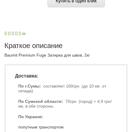
Купить в один клик
1
2
3
4
5
88
Краткое описание
Baumit Premium Fuge Затирка для швов, 2кг
Доставка:
По г.Сумы:
составляет 100грн. (до 10 км. от
склада).
По Сумской области:
70грн. (город) + 4,9 грн/
км, в обе стороны.
По Украине:
попутным транспортом