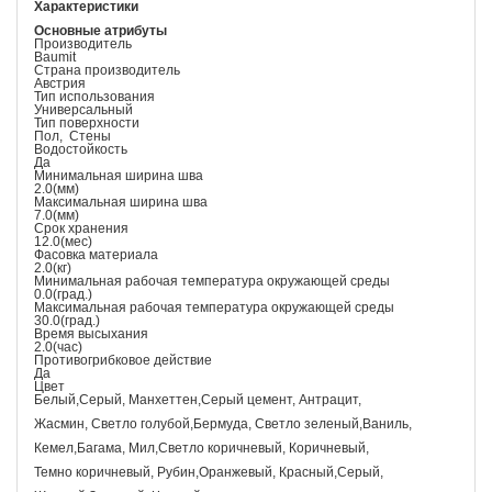
Характеристики
Основные атрибуты
Производитель
Baumit
Страна производитель
Австрия
Тип использования
Универсальный
Тип поверхности
Пол,
Стены
Водостойкость
Да
Минимальная ширина шва
2.0(мм)
Максимальная ширина шва
7.0(мм)
Срок хранения
12.0(мес)
Фасовка материала
2.0(кг)
Минимальная рабочая температура окружающей среды
0.0(град.)
Максимальная рабочая температура окружающей среды
30.0(град.)
Время высыхания
2.0(час)
Противогрибковое действие
Да
Цвет
Белый,Серый, Манхеттен,Серый цемент, Антрацит,
Жасмин, Светло голубой,Бермуда, Светло зеленый,Ваниль,
Кемел,Багама, Мил,Светло коричневый, Коричневый,
Темно коричневый, Рубин,Оранжевый, Красный,Серый,