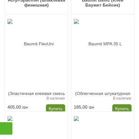
финишная)
Баумит Бейсик)
В наличии
В наличии
405,00
185,00
грн
грн
Купить
Купить
Baumit FlexUni
Baumit MPA 35 L
(Эластичная клеевая
(Облегченная
смесь Баумит ФлексУни)
штукатурная смесь
Баумит МПА 35 л)