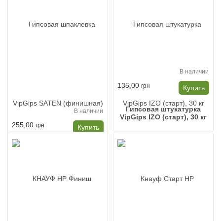
(Цементно-песчаная
стяжка для пола Солид
Е225)
В наличии
135,00
грн
Купить
Гипсовая штукатурка
В наличии
VipGips IZO (старт), 30 кг
255,00
грн
Купить
Гипсовая шпаклевка
VipGips SATEN
(финишная) 25кг