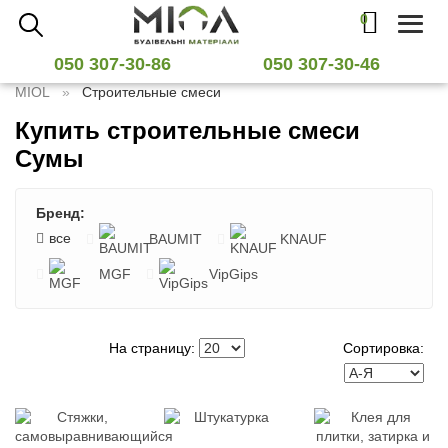
0
Toggl
naviga
050 307-30-86
050 307-30-46
MIOL
Строительные смеси
Купить строительные смеси
Сумы
Бренд:
все
BAUMIT
KNAUF
MGF
VipGips
На страницу:
Сортировка: