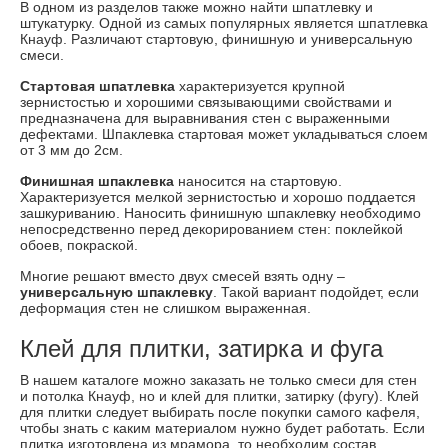
В одном из разделов также можно найти шпатлевку и
штукатурку. Одной из самых популярных является шпатлевка
Кнауф. Различают стартовую, финишную и универсальную
смеси.
Стартовая шпатлевка
характеризуется крупной
зернистостью и хорошими связывающими свойствами и
предназначена для выравнивания стен с выраженными
дефектами. Шпаклевка стартовая может укладываться слоем
от 3 мм до 2см.
Финишная шпаклевка
наносится на стартовую.
Характеризуется мелкой зернистостью и хорошо поддается
зашкуриванию. Наносить финишную шпаклевку необходимо
непосредственно перед декорированием стен: поклейкой
обоев, покраской.
Многие решают вместо двух смесей взять одну –
универсальную шпаклевку
. Такой вариант подойдет, если
деформация стен не слишком выраженная.
Клей для плитки, затирка и фуга
В нашем каталоге можно заказать не только смеси для стен
и потолка Кнауф, но и клей для плитки, затирку (фугу). Клей
для плитки следует выбирать после покупки самого кафеля,
чтобы знать с каким материалом нужно будет работать. Если
плитка изготовлена из мрамора, то необходим состав