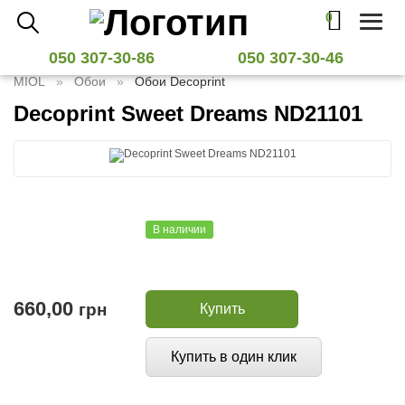
0
Toggl
naviga
050 307-30-86
050 307-30-46
MIOL
Обои
Обои Decoprint
Decoprint Sweet Dreams ND21101
В наличии
660,00
грн
Купить
Купить в один клик