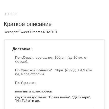
1
2
3
4
5
0
Краткое описание
Decoprint Sweet Dreams ND21101
Доставка:
По г.Сумы:
составляет 100грн. (до 10 км. от
склада).
По Сумской области:
70грн. (город) + 4,9 грн/
км, в обе стороны.
По Украине:
попутным транспортом
службами доставки: "Новая почта", "Деливери",
"Ин Тайм" и др.