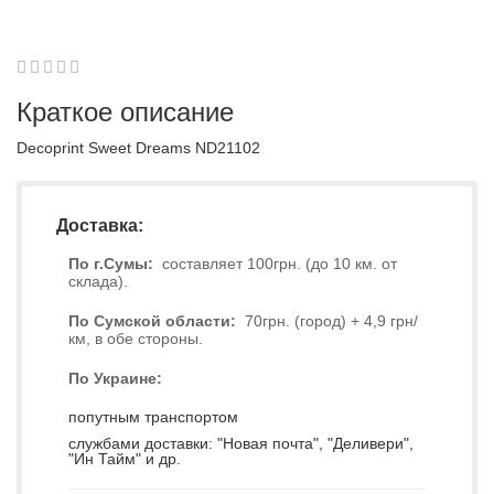
1
2
3
4
5
0
Краткое описание
Decoprint Sweet Dreams ND21102
Доставка:
По г.Сумы:
составляет 100грн. (до 10 км. от
склада).
По Сумской области:
70грн. (город) + 4,9 грн/
км, в обе стороны.
По Украине:
попутным транспортом
службами доставки: "Новая почта", "Деливери",
"Ин Тайм" и др.