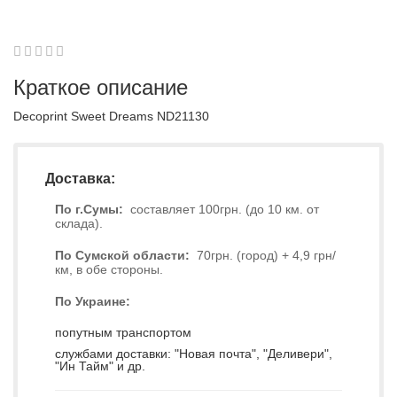
1
2
3
4
5
0
Краткое описание
Decoprint Sweet Dreams ND21130
Доставка:
По г.Сумы:
составляет 100грн. (до 10 км. от
склада).
По Сумской области:
70грн. (город) + 4,9 грн/
км, в обе стороны.
По Украине:
попутным транспортом
службами доставки: "Новая почта", "Деливери",
"Ин Тайм" и др.