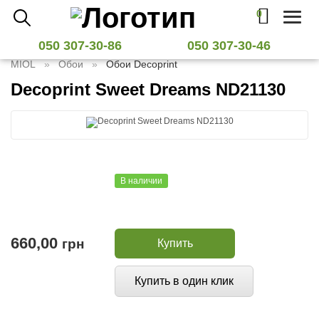
0
Toggl
naviga
050 307-30-86
050 307-30-46
MIOL
Обои
Обои Decoprint
Decoprint Sweet Dreams ND21130
В наличии
660,00
грн
Купить
Купить в один клик