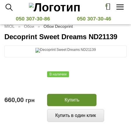
0
Toggl
naviga
050 307-30-86
050 307-30-46
MIOL
Обои
Обои Decoprint
Decoprint Sweet Dreams ND21139
В наличии
660,00
грн
Купить
Купить в один клик