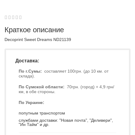
1
2
3
4
5
0
Краткое описание
Decoprint Sweet Dreams ND21139
Доставка:
По г.Сумы:
составляет 100грн. (до 10 км. от
склада).
По Сумской области:
70грн. (город) + 4,9 грн/
км, в обе стороны.
По Украине:
попутным транспортом
службами доставки: "Новая почта", "Деливери",
"Ин Тайм" и др.