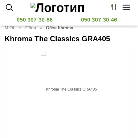
0
Toggl
naviga
050 307-30-86
050 307-30-46
MIOL
Обои
Обои Khroma
Khroma The Classics GRA405