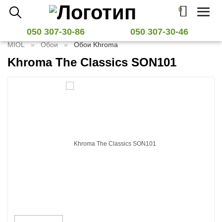
0
Toggl
naviga
050 307-30-86
050 307-30-46
MIOL
Обои
Обои Khroma
Khroma The Classics SON101