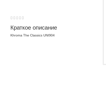
1
2
3
4
5
0
Краткое описание
Khroma The Classics UNI904