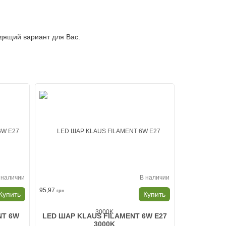
дящий вариант для Вас.
 наличии
В наличии
95,97
грн
Купить
Купить
NT 6W
LED ШАР KLAUS FILAMENT 6W E27
3000K