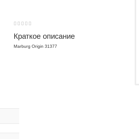
1
2
3
4
5
0
Краткое описание
Marburg Origin 31377