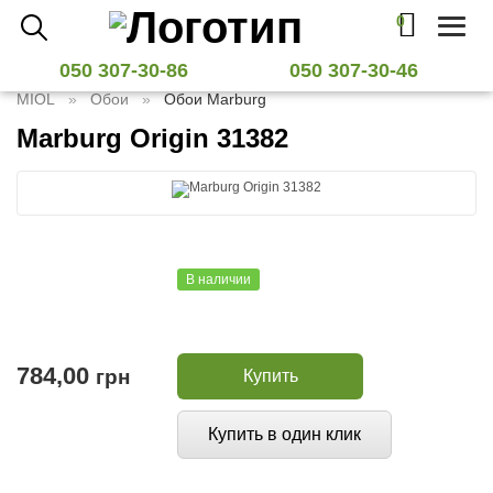
0
Toggl
naviga
050 307-30-86
050 307-30-46
MIOL
Обои
Обои Marburg
Marburg Origin 31382
В наличии
784,00
грн
Купить
Купить в один клик