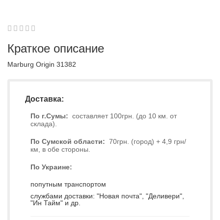
1
2
3
4
5
0
Краткое описание
Marburg Origin 31382
Доставка:
По г.Сумы:
составляет 100грн. (до 10 км. от
склада).
По Сумской области:
70грн. (город) + 4,9 грн/
км, в обе стороны.
По Украине:
попутным транспортом
службами доставки: "Новая почта", "Деливери",
"Ин Тайм" и др.