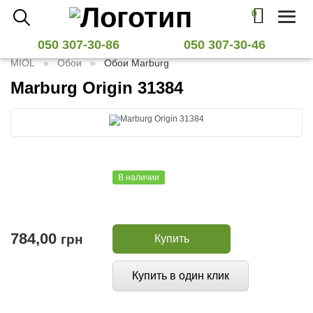
0
Toggl
naviga
050 307-30-86
050 307-30-46
MIOL
Обои
Обои Marburg
Marburg Origin 31384
В наличии
784,00
грн
Купить
Купить в один клик