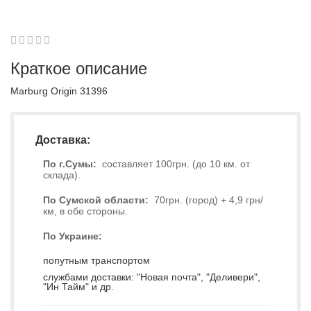
1
2
3
4
5
0
Краткое описание
Marburg Origin 31396
Доставка:
По г.Сумы:
составляет 100грн. (до 10 км. от
склада).
По Сумской области:
70грн. (город) + 4,9 грн/
км, в обе стороны.
По Украине:
попутным транспортом
службами доставки: "Новая почта", "Деливери",
"Ин Тайм" и др.