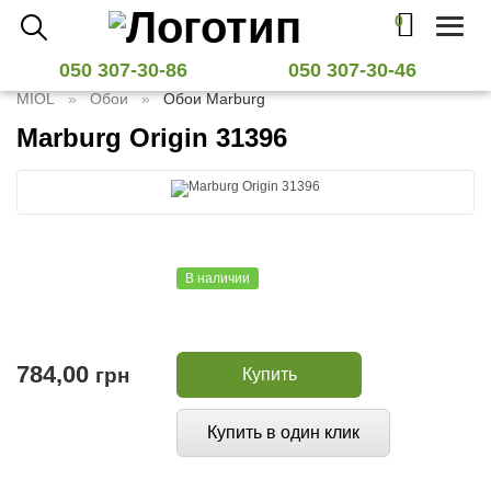
0
Toggl
naviga
050 307-30-86
050 307-30-46
MIOL
Обои
Обои Marburg
Marburg Origin 31396
В наличии
784,00
грн
Купить
Купить в один клик