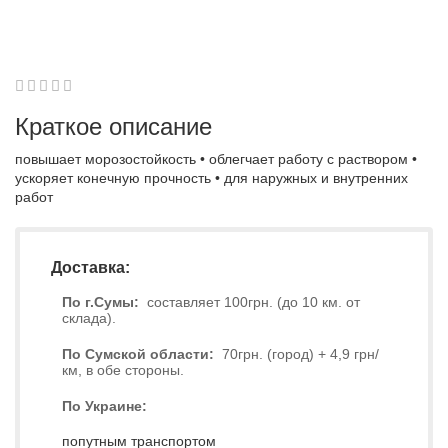
1
2
3
4
5
0
Краткое описание
повышает морозостойкость • облегчает работу с раствором •
ускоряет конечную прочность • для наружных и внутренних
работ
Доставка:
По г.Сумы:
составляет 100грн. (до 10 км. от
склада).
По Сумской области:
70грн. (город) + 4,9 грн/
км, в обе стороны.
По Украине:
попутным транспортом