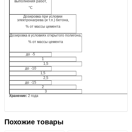
выполнения работ,
°С
Дозировка при условии
электронагрева (и т.п.) бетона,
% от массы цемента
Дозировка в условиях открытого полигона,
% от массы цемента
до -5
1
1,5
до -10
1,5
2,5
до -15
2
3
Хранение:
2 года
Похожие товары