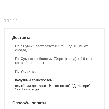
1
2
3
4
5
0
Доставка:
По г.Сумы:
составляет 100грн. (до 10 км. от
склада).
По Сумской области:
70грн. (город) + 4,9 грн/
км, в обе стороны.
По Украине:
попутным транспортом
службами доставки: "Новая почта", "Деливери",
"Ин Тайм" и др.
Способы оплаты: