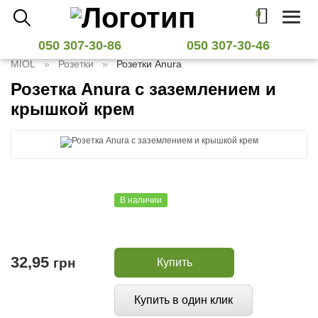
0
Toggl
naviga
050 307-30-86
050 307-30-46
MIOL
Розетки
Розетки Anura
Розетка Anura c заземлением и
крышкой крем
В наличии
32,95
грн
Купить
Купить в один клик