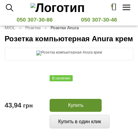
0
Toggl
naviga
050 307-30-86
050 307-30-46
MIOL
Розетки
Розетки Anura
Розетка компьютерная Anura крем
В наличии
43,94
грн
Купить
Купить в один клик