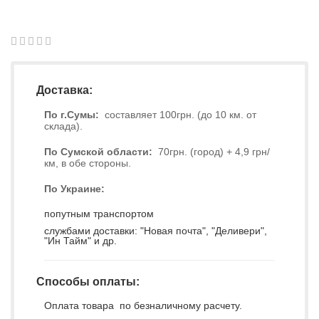
1
2
3
4
5
0
Доставка:
По г.Сумы:
составляет 100грн. (до 10 км. от
склада).
По Сумской области:
70грн. (город) + 4,9 грн/
км, в обе стороны.
По Украине:
попутным транспортом
службами доставки: "Новая почта", "Деливери",
"Ин Тайм" и др.
Способы оплаты:
Оплата товара по безналичному расчету.