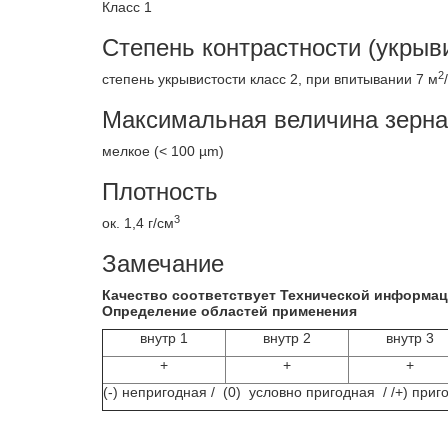
Класс 1
Степень контрастности (укрыв
2
степень укрывистости класс 2, при впитывании 7 м
Максимальная величина зерна
мелкое (< 100 µm)
Плотность
3
ок. 1,4 г/cм
Замечание
Качество соответствует Технической информа
Определение областей применения
внутр 1
внутр 2
внутр 3
+
+
+
(-) непригодная / (0) условно пригодная / /+) приг