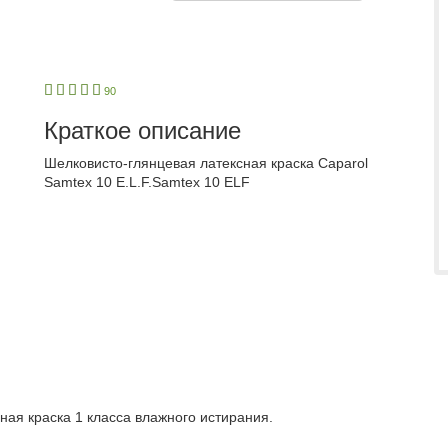
1
2
3
4
5
90
Краткое описание
Шелковисто-глянцевая латексная краска Caparol
Samtex 10 E.L.F.Samtex 10 ELF
ная краска 1 класса влажного истирания.