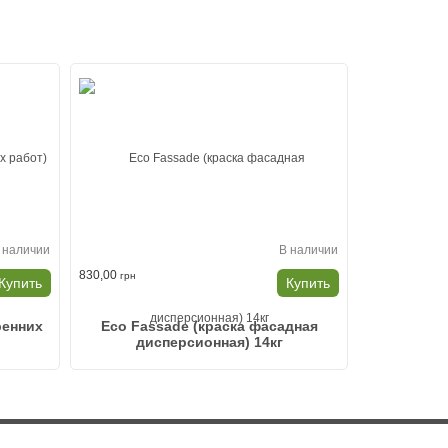
 наличии
В наличии
830,00
991,00
грн
грн
Купить
Купить
ренних
Eco Fassade (краска фасадная
Fassaden
дисперсионная) 14кг