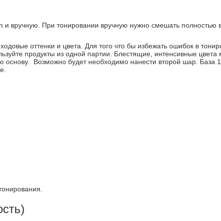
ton и вручную. При тонировании вручную нужно смешать полностью в
 ходовые оттенки и цвета. Для того что бы избежать ошибок в тони
зуйте продукты из одной партии. Блестящие, интенсивные цвета м
 основу. Возможно будет необходимо нанести второй шар. База 1 
е.
тонирования.
ость)