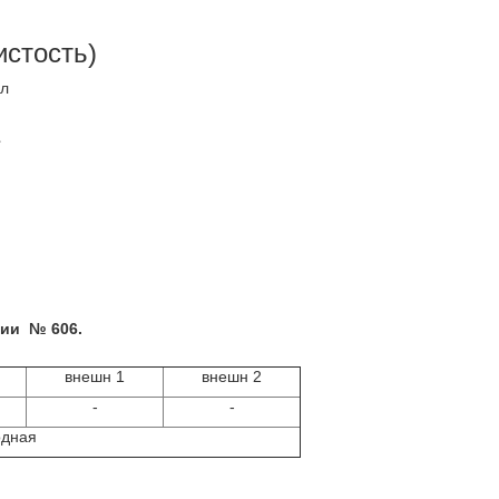
истость)
/л
ции № 606.
внешн 1
внешн 2
-
-
одная