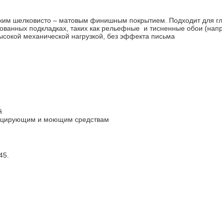
онким шелковисто – матовым финишным покрытием. Подходит для гл
ованных подкладках, таких как рельефные и тисненные обои (нап
ысокой механической нагрузкой, без эффекта письма
й
нфицирующим и моющим средствам
45.