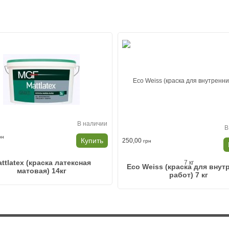
В наличии
В
рн
Купить
250,00
грн
ttlatex (краска латексная
Eco Weiss (краска для внут
матовая) 14кг
работ) 7 кг