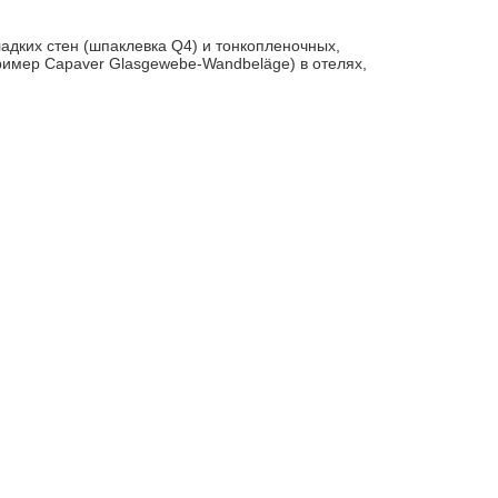
адких стен (шпаклевка Q4) и тонкопленочных,
ример Capaver Glasgewebe-Wandbeläge) в отелях,