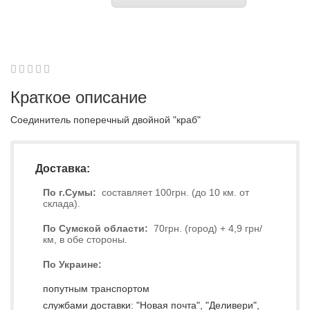
1
2
3
4
5
0
Краткое описание
Соединитель поперечный двойной "краб"
Доставка:
По г.Сумы:
составляет 100грн. (до 10 км. от
склада).
По Сумской области:
70грн. (город) + 4,9 грн/
км, в обе стороны.
По Украине:
попутным транспортом
службами доставки: "Новая почта", "Деливери",