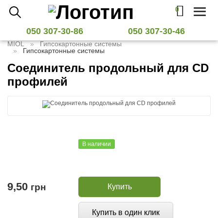
0
Toggl
naviga
050 307-30-86
050 307-30-46
MIOL
Гипсокартонные системы
Гипсокартонные системы
Соединитель продольный для CD
профилей
В наличии
9,50
грн
Купить
Купить в один клик