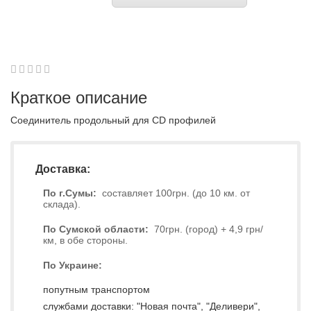
1
2
3
4
5
0
Краткое описание
Соединитель продольный для CD профилей
Доставка:
По г.Сумы:
составляет 100грн. (до 10 км. от
склада).
По Сумской области:
70грн. (город) + 4,9 грн/
км, в обе стороны.
По Украине:
попутным транспортом
службами доставки: "Новая почта", "Деливери",