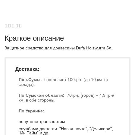
1
2
3
4
5
0
Краткое описание
Защитное средство для древесины Dufa Holzwurm 5л.
Доставка:
По г.Сумы:
составляет 100грн. (до 10 км. от
склада).
По Сумской области:
70грн. (город) + 4,9 грн/
км, в обе стороны.
По Украине:
попутным транспортом
службами доставки: "Новая почта", "Деливери",
"Ин Тайм" и др.