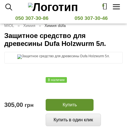
0
Toggl
naviga
050 307-30-86
050 307-30-46
MIOL
Химия
Химия düfa
Защитное средство для
древесины Dufa Holzwurm 5л.
В наличии
305,00
грн
Купить
Купить в один клик