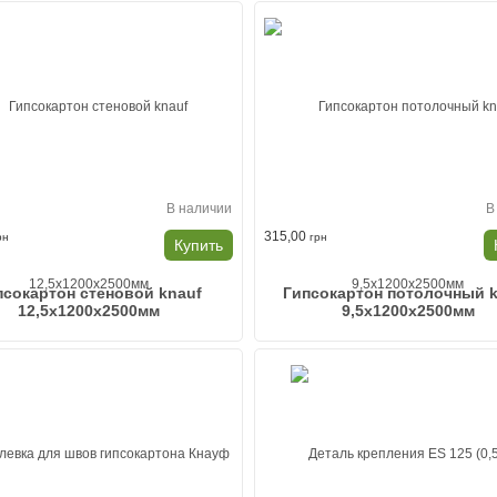
В наличии
В
315,00
рн
грн
Купить
псокартон стеновой knauf
Гипсокартон потолочный 
12,5x1200x2500мм
9,5x1200x2500мм