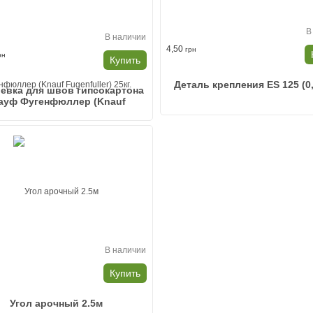
В
В наличии
4,50
грн
рн
Купить
Деталь крепления ES 125 (0
евка для швов гипсокартона
ауф Фугенфюллер (Knauf
Fugenfuller) 25кг.
В наличии
н
Купить
Угол арочный 2.5м