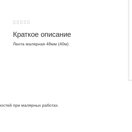
1
2
3
4
5
0
Краткое описание
Лента малярная 48мм (40м)
остей при малярных работах.