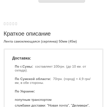
1
2
3
4
5
0
Краткое описание
Лента самоклеющаяся (серпянка) 50мм (45м)
Доставка:
По г.Сумы:
составляет 100грн. (до 10 км. от
склада).
По Сумской области:
70грн. (город) + 4,9 грн/
км, в обе стороны.
По Украине:
попутным транспортом
службами доставки: "Новая почта", "Деливери",