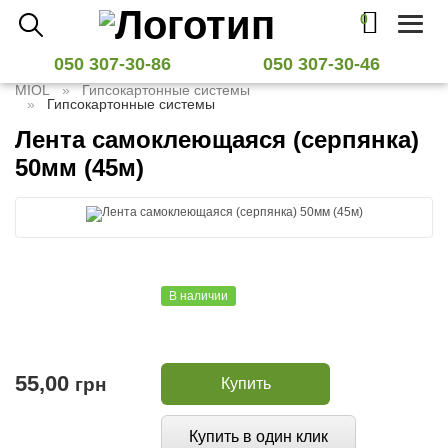
0
Toggl
naviga
050 307-30-86
050 307-30-46
MIOL
Гипсокартонные системы
Гипсокартонные системы
Лента самоклеющаяся (серпянка)
50мм (45м)
В наличии
55,00
грн
Купить
Купить в один клик