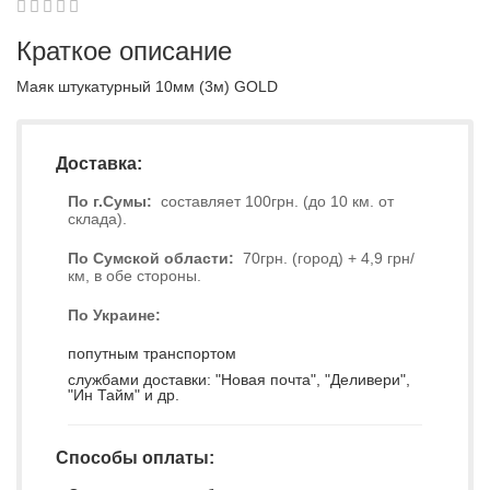
1
2
3
4
5
0
Краткое описание
Маяк штукатурный 10мм (3м) GOLD
Доставка:
По г.Сумы:
составляет 100грн. (до 10 км. от
склада).
По Сумской области:
70грн. (город) + 4,9 грн/
км, в обе стороны.
По Украине:
попутным транспортом
службами доставки: "Новая почта", "Деливери",
"Ин Тайм" и др.
Способы оплаты: