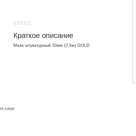
1
2
3
4
5
0
Краткое описание
Маяк штукатурный 10мм (2,5м) GOLD
о слоя.