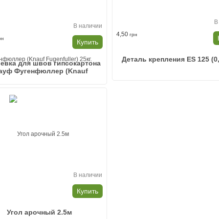
В
В наличии
4,50
грн
рн
Купить
Деталь крепления ES 125 (0
евка для швов гипсокартона
ауф Фугенфюллер (Knauf
Fugenfuller) 25кг.
В наличии
н
Купить
Угол арочный 2.5м