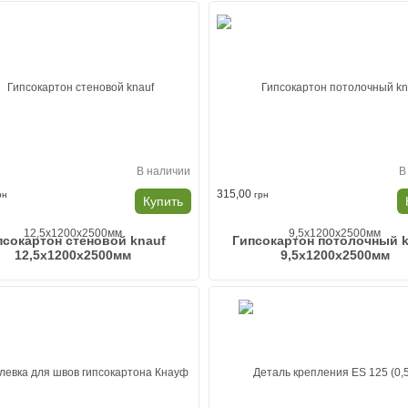
В наличии
В
315,00
рн
грн
Купить
псокартон стеновой knauf
Гипсокартон потолочный 
12,5x1200x2500мм
9,5x1200x2500мм