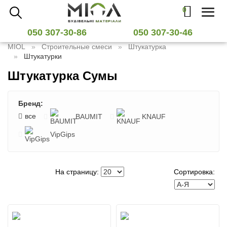
0
Toggl
naviga
050 307-30-86
050 307-30-46
MIOL
Строительные смеси
Штукатурка
Штукатурки
Штукатурка Сумы
Бренд:
все
BAUMIT
KNAUF
VipGips
На страницу:
Сортировка: