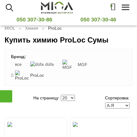
0
Toggl
naviga
050 307-30-86
050 307-30-46
MIOL
Химия
ProLoc
Купить химию ProLoc Сумы
Бренд:
все
düfa
MGF
ProLoc
На страницу:
Сортировка: